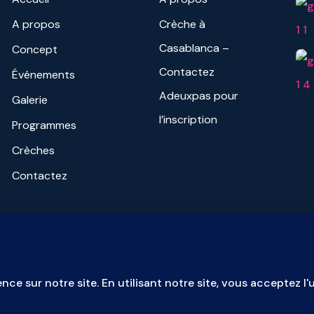
A propos
Crèche à
Casablanca –
Concept
Contactez
Événements
Adeuxpas pour
Galerie
l’inscription
Programmes
Crèches
Contactez
e réclamation ou signalement, veuillez nous contacter à l'adresse 
ethique@ocs-groupe.com
© Copyright
2026
À Deux Pas - TOUS DROITS RÉSERVÉS.