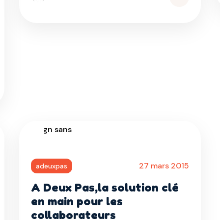
Read
More
d
e
27 mars 2015
adeuxpas
A Deux Pas,la solution clé
en main pour les
collaborateurs