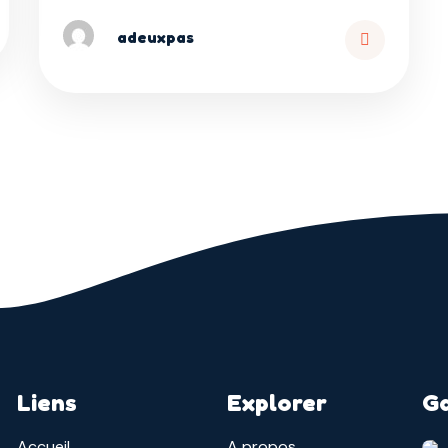
d
adeuxpas
Read
e
More
Liens
Explorer
Ga
Accueil
A propos