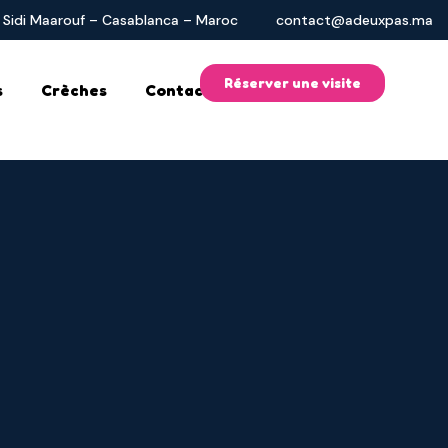
 Sidi Maarouf – Casablanca – Maroc
contact@adeuxpas.ma
Réserver une visite
s
Crèches
Contactez