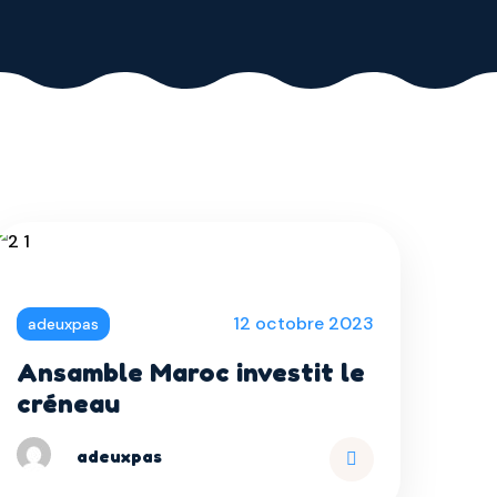
12 octobre 2023
adeuxpas
Ansamble Maroc investit le
créneau
adeuxpas
Read