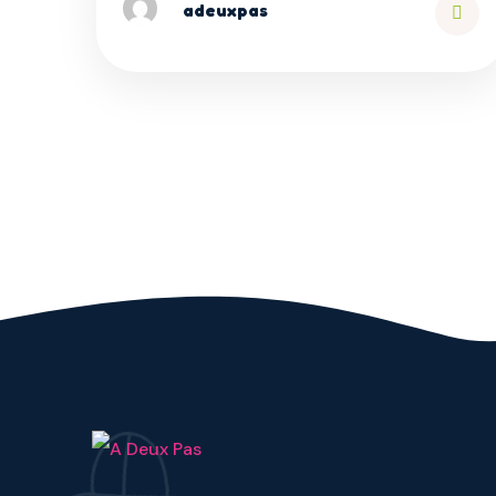
adeuxpas
Rea
Mor