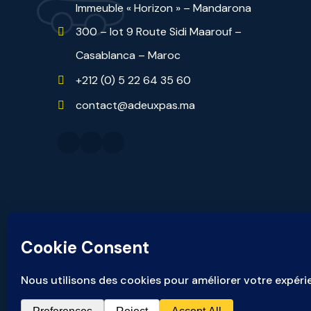
Immeuble « Horizon » – Mandarona
300 – lot 9 Route Sidi Maarouf –
Casablanca – Maroc
+212 (0) 5 22 64 35 60
contact@adeuxpas.ma
Pour tout