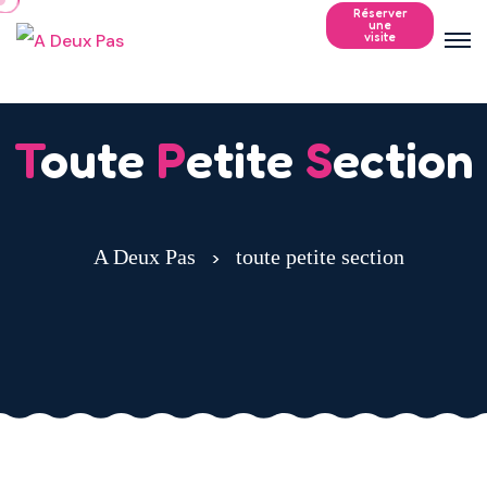
Réserver
une
visite
T
oute
P
etite
S
ection
A Deux Pas
toute petite section
>